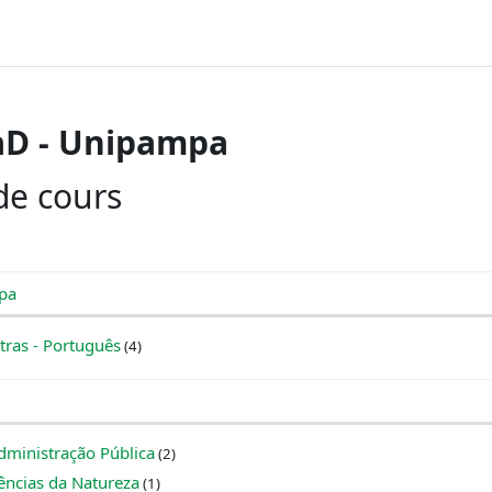
aD - Unipampa
de cours
pa
tras - Português
(4)
ministração Pública
(2)
ências da Natureza
(1)