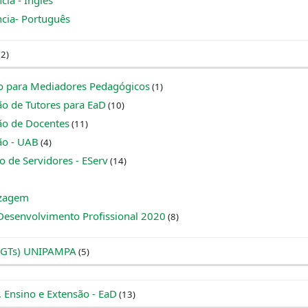
cia - Inglês
ncia- Português
(2)
o para Mediadores Pedagógicos
(1)
o de Tutores para EaD
(10)
ão de Docentes
(11)
ão - UAB
(4)
 de Servidores - EServ
(14)
izagem
 Desenvolvimento Profissional 2020
(8)
 (GTs) UNIPAMPA
(5)
, Ensino e Extensão - EaD
(13)