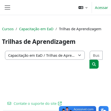
Ir para o conteúdo principal
Acessar
Painel lateral
Cursos
Capacitação em EaD
Trilhas de Aprendizagem
Trilhas de Aprendizagem
Busc
Categorias de Cursos
Buscar cu
Contate o suporte do site