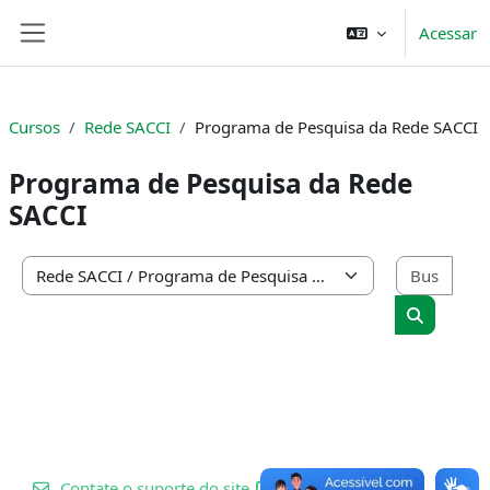
Ir para o conteúdo principal
Acessar
Painel lateral
Cursos
Rede SACCI
Programa de Pesquisa da Rede SACCI
Programa de Pesquisa da Rede
SACCI
Busc
Categorias de Cursos
Buscar cu
Contate o suporte do site