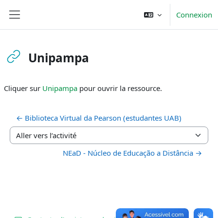
Passer au contenu principal
Connexion
Panneau latéral
Unipampa
Conditions d’achèvement
Cliquer sur
Unipampa
pour ouvrir la ressource.
← Biblioteca Virtual da Pearson (estudantes UAB)
Aller vers l’activité
NEaD - Núcleo de Educação a Distância →