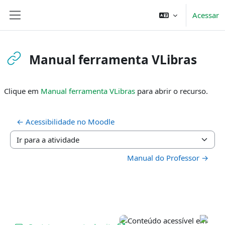
Ir para o conteúdo principal
Acessar
Painel lateral
Manual ferramenta VLibras
Condições de conclusão
Clique em
Manual ferramenta VLibras
para abrir o recurso.
← Acessibilidade no Moodle
Ir para a atividade
Manual do Professor →