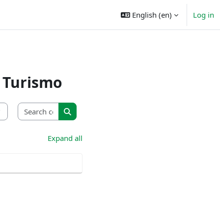
English ‎(en)‎
Log in
m Turismo
Search courses
Search courses
Expand all