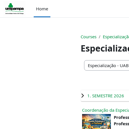
Skip to main content
Home
Courses
Especializaç
Especializ
Course categories
1. SEMESTRE 2026
Coordenação da Especia
Profess
Profess