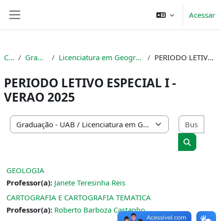
Ir para o conteúdo principal
Acessar
Painel lateral
Cursos
Graduação - UAB
Licenciatura em Geografia - 2ª Turma (Setembro de 2023)
PERIODO LETIVO ESPECIAL I - VERAO 2025
PERIODO LETIVO ESPECIAL I -
VERAO 2025
Busc
Categorias de Cursos
Buscar cu
GEOLOGIA
Professor(a):
Janete Teresinha Reis
CARTOGRAFIA E CARTOGRAFIA TEMATICA
Professor(a):
Roberto Barboza Castanho