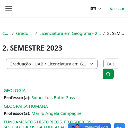
Ir para o conteúdo principal
Acessar
Painel lateral
Cursos
Graduação - UAB
Licenciatura em Geografia - 2ª Turma (Setembro de 2023)
2. SEMESTRE 2023
2. SEMESTRE 2023
Busc
Categorias de Cursos
Buscar cu
GEOLOGIA
Professor(a):
Sidnei Luis Bohn Gass
GEOGRAFIA HUMANA
Professor(a):
Marilu Angela Campagner
FUNDAMENTOS HISTORICOS, FILOSOFICOS E
SOCIOLOGICOS DA EDUCACAO