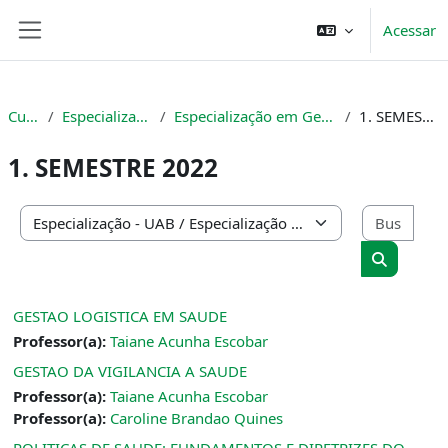
Ir para o conteúdo principal
Acessar
Painel lateral
Cursos
Especialização - UAB
Especialização em Gestão em Saúde
1. SEMESTRE 2022
1. SEMESTRE 2022
Busc
Categorias de Cursos
Buscar cu
GESTAO LOGISTICA EM SAUDE
Professor(a):
Taiane Acunha Escobar
GESTAO DA VIGILANCIA A SAUDE
Professor(a):
Taiane Acunha Escobar
Professor(a):
Caroline Brandao Quines
POLITICAS DE SAUDE: FUNDAMENTOS E DIRETRIZES DO