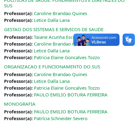
SUS
Professor(a):
Caroline Brandao Quines
Professor(a):
Letice Dalla Lana
GESTAO DOS SISTEMAS E SERVICOS DE SAUDE
Professor(a):
Taiane Acunha Escobar
Professor(a):
Caroline Brandao Quines
Professor(a):
Letice Dalla Lana
Professor(a):
Patricia Elaine Goncalves Tozzo
ORGANIZACAO E FUNCIONAMENTO DO SUS
Professor(a):
Caroline Brandao Quines
Professor(a):
Letice Dalla Lana
Professor(a):
Patricia Elaine Goncalves Tozzo
Professor(a):
PAULO EMILIO BOTURA FERREIRA
MONOGRAFIA
Professor(a):
PAULO EMILIO BOTURA FERREIRA
Professor(a):
Patrícia Schneider Severo