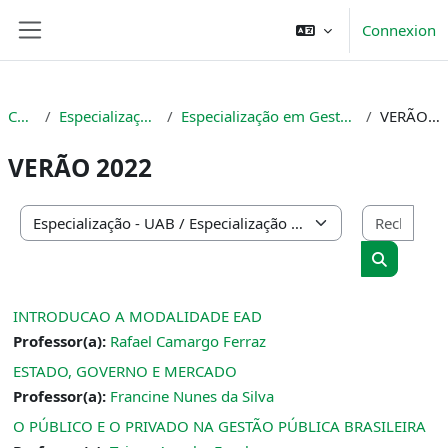
Passer au contenu principal
Connexion
Panneau latéral
Cours
Especialização - UAB
Especialização em Gestão em Saúde
VERÃO 2022
VERÃO 2022
Rech
Catégories de cours
Recherche
INTRODUCAO A MODALIDADE EAD
Professor(a):
Rafael Camargo Ferraz
ESTADO, GOVERNO E MERCADO
Professor(a):
Francine Nunes da Silva
O PÚBLICO E O PRIVADO NA GESTÃO PÚBLICA BRASILEIRA