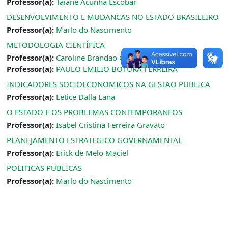
Professor(a):
Taiane Acunha Escobar
DESENVOLVIMENTO E MUDANCAS NO ESTADO BRASILEIRO
Professor(a):
Marlo do Nascimento
METODOLOGIA CIENTÍFICA
Professor(a):
Caroline Brandao Quines
Professor(a):
PAULO EMILIO BOTURA FERREIRA
INDICADORES SOCIOECONOMICOS NA GESTAO PUBLICA
Professor(a):
Letice Dalla Lana
O ESTADO E OS PROBLEMAS CONTEMPORANEOS
Professor(a):
Isabel Cristina Ferreira Gravato
PLANEJAMENTO ESTRATEGICO GOVERNAMENTAL
Professor(a):
Erick de Melo Maciel
POLITICAS PUBLICAS
Professor(a):
Marlo do Nascimento