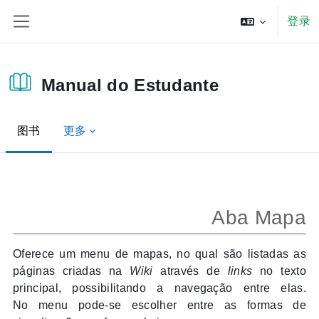
跳到主要内容
登录
停靠面板
Manual do Estudante
图书
更多
完成条件
Aba Mapa
Oferece um menu de mapas,
no qual são listadas as
páginas criadas na
Wiki
através de
links
no texto
principal, possibilitando a navegação entre elas.
No menu
pode-se escolher entre as formas de