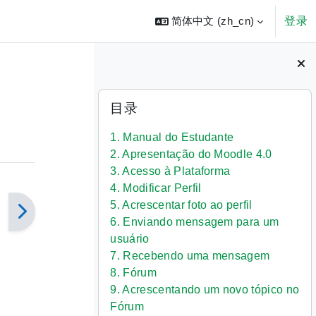
简体中文 ‎(zh_cn)‎
登录
版块
跳过 目录
目录
1. Manual do Estudante
2. Apresentação do Moodle 4.0
3. Acesso à Plataforma
4. Modificar Perfil
5. Acrescentar foto ao perfil
6. Enviando mensagem para um
usuário
7. Recebendo uma mensagem
8. Fórum
9. Acrescentando um novo tópico no
Fórum