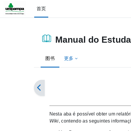
跳到主要内容
首页
Manual do Estuda
图书
更多
完成条件
Nesta aba é possível obter um relatór
Wiki
, contendo as seguintes informaç