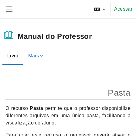
Ir para o conteúdo principal
Acessar
Painel lateral
Manual do Professor
Livro
Mais
Condições de conclusão
Pasta
O recurso
Pasta
permite que o professor disponibilize
diferentes arquivos em uma única pasta, facilitando a
visualização do aluno.
Para criar este recurso o professor deverá ativar o